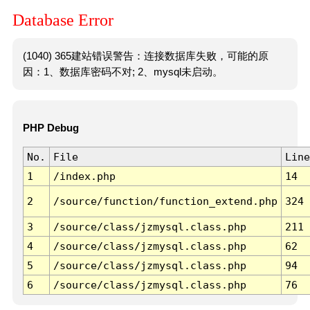
Database Error
(1040) 365建站错误警告：连接数据库失败，可能的原
因：1、数据库密码不对; 2、mysql未启动。
PHP Debug
No.
File
Line
1
/index.php
14
2
/source/function/function_extend.php
324
3
/source/class/jzmysql.class.php
211
4
/source/class/jzmysql.class.php
62
5
/source/class/jzmysql.class.php
94
6
/source/class/jzmysql.class.php
76