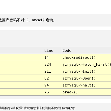
据库密码不对; 2、mysql未启动。
Line
Code
14
checkredirect()
324
jzmysql->Fetch_First(
211
jzmysql->Init()
62
jzmysql->Open()
94
jzmysql->halt()
76
break()
出错信息详细记录, 由此给您带来的访问不便我们深感歉意.