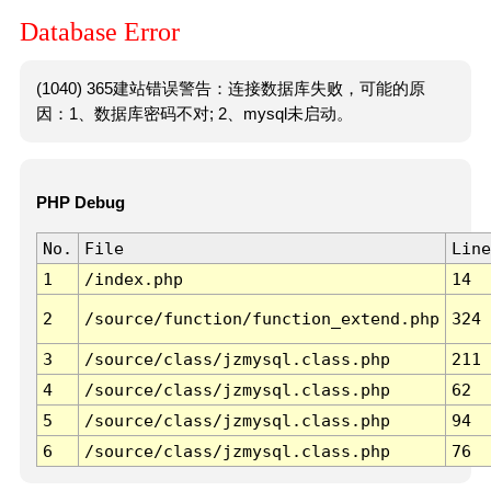
Database Error
(1040) 365建站错误警告：连接数据库失败，可能的原
因：1、数据库密码不对; 2、mysql未启动。
PHP Debug
No.
File
Line
1
/index.php
14
2
/source/function/function_extend.php
324
3
/source/class/jzmysql.class.php
211
4
/source/class/jzmysql.class.php
62
5
/source/class/jzmysql.class.php
94
6
/source/class/jzmysql.class.php
76