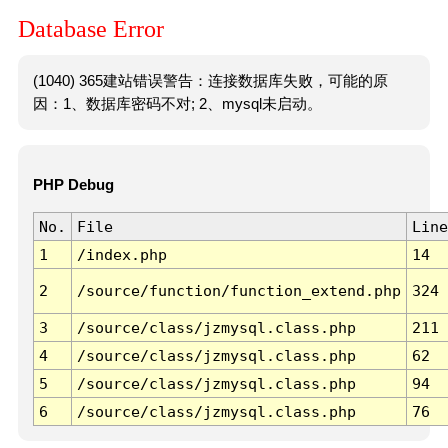
Database Error
(1040) 365建站错误警告：连接数据库失败，可能的原
因：1、数据库密码不对; 2、mysql未启动。
PHP Debug
No.
File
Line
1
/index.php
14
2
/source/function/function_extend.php
324
3
/source/class/jzmysql.class.php
211
4
/source/class/jzmysql.class.php
62
5
/source/class/jzmysql.class.php
94
6
/source/class/jzmysql.class.php
76