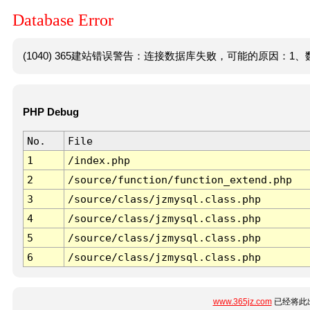
Database Error
(1040) 365建站错误警告：连接数据库失败，可能的原因：1、数
PHP Debug
No.
File
1
/index.php
2
/source/function/function_extend.php
3
/source/class/jzmysql.class.php
4
/source/class/jzmysql.class.php
5
/source/class/jzmysql.class.php
6
/source/class/jzmysql.class.php
www.365jz.com
已经将此