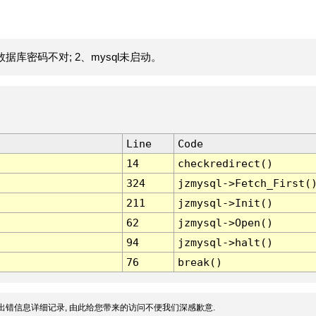
据库密码不对; 2、mysql未启动。
Line
Code
14
checkredirect()
324
jzmysql->Fetch_First(
211
jzmysql->Init()
62
jzmysql->Open()
94
jzmysql->halt()
76
break()
出错信息详细记录, 由此给您带来的访问不便我们深感歉意.