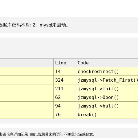
据库密码不对; 2、mysql未启动。
Line
Code
14
checkredirect()
324
jzmysql->Fetch_First(
211
jzmysql->Init()
62
jzmysql->Open()
94
jzmysql->halt()
76
break()
出错信息详细记录, 由此给您带来的访问不便我们深感歉意.