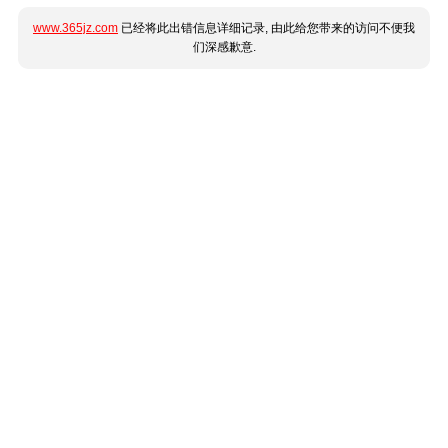
www.365jz.com
已经将此出错信息详细记录, 由此给您带来的访问不便我
们深感歉意.