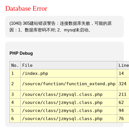
Database Error
(1040) 365建站错误警告：连接数据库失败，可能的原
因：1、数据库密码不对; 2、mysql未启动。
PHP Debug
No.
File
Line
1
/index.php
14
2
/source/function/function_extend.php
324
3
/source/class/jzmysql.class.php
211
4
/source/class/jzmysql.class.php
62
5
/source/class/jzmysql.class.php
94
6
/source/class/jzmysql.class.php
76