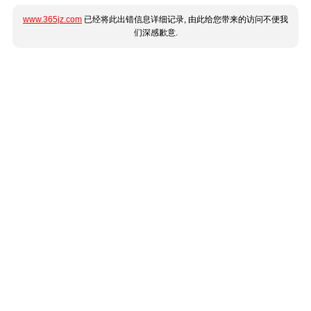
www.365jz.com
已经将此出错信息详细记录, 由此给您带来的访问不便我
们深感歉意.