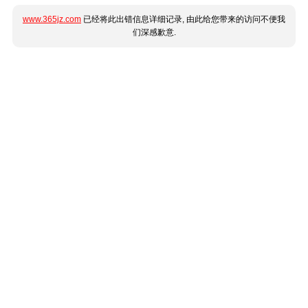
www.365jz.com
已经将此出错信息详细记录, 由此给您带来的访问不便我
们深感歉意.