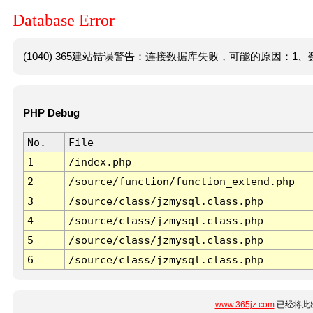
Database Error
(1040) 365建站错误警告：连接数据库失败，可能的原因：1、数
PHP Debug
No.
File
1
/index.php
2
/source/function/function_extend.php
3
/source/class/jzmysql.class.php
4
/source/class/jzmysql.class.php
5
/source/class/jzmysql.class.php
6
/source/class/jzmysql.class.php
www.365jz.com
已经将此